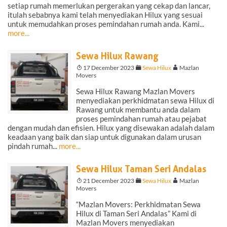
setiap rumah memerlukan pergerakan yang cekap dan lancar,
itulah sebabnya kami telah menyediakan Hilux yang sesuai
untuk memudahkan proses pemindahan rumah anda. Kami...
more...
Sewa Hilux Rawang
T
17 December 2023
F
Sewa Hilux
A
Mazlan
Movers
Sewa Hilux Rawang Mazlan Movers
menyediakan perkhidmatan sewa Hilux di
Rawang untuk membantu anda dalam
proses pemindahan rumah atau pejabat
dengan mudah dan efisien. Hilux yang disewakan adalah dalam
keadaan yang baik dan siap untuk digunakan dalam urusan
pindah rumah...
more...
Sewa Hilux Taman Seri Andalas
T
21 December 2023
F
Sewa Hilux
A
Mazlan
Movers
“Mazlan Movers: Perkhidmatan Sewa
Hilux di Taman Seri Andalas” Kami di
Mazlan Movers menyediakan