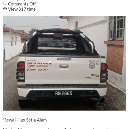
on
b
Comments Off
Sewa
@
View 817 time
Hilux
Setia
Alam
“Sewa Hilux Setia Alam