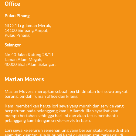
Office
Pulau Pinang
NO 21 Lrg Taman Merak,
14100 Simpang Ampat,
Pulau Pinang.
Selangor
No 40 Jalan Katung 28/11
Taman Alam Megah,
40000 Shah Alam Selangor,
Mazlan Movers
Mazlan Movers merupkan sebuah perkhidmatan lori sewa angkut
barang, pindah rumah office dan kilang.
Kami memberikan harga lori sewa yang murah dan service yang
berpatutan pada pelanggang kami, Allamdulilah syarikat kami
mampu bertahan sehingga hari ini dan akan terus membantu
pelanggang kami dengan servis-servis terbaru.
Lori sewa ke seluruh semenanjung yang berpangkalan/base di shah
alam dan kuantan, sila hubungi kami di wassap atau terus call di