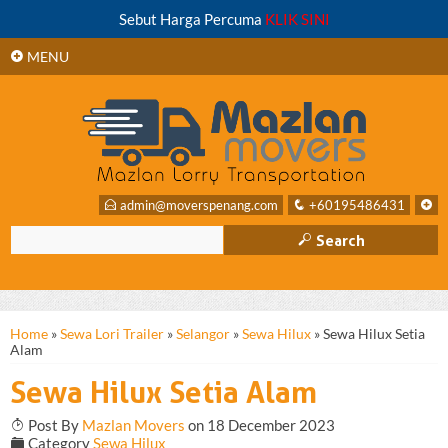
+
Sebut Harga Percuma
KLIK SINI
SIDEBAR
+
MENU
E
admin@moverspenang.com
q
+60195486431
+
M
Search
Home
»
Sewa Lori Trailer
»
Selangor
»
Sewa Hilux
»
Sewa Hilux Setia
Alam
Sewa Hilux Setia Alam
T
Post By
Mazlan Movers
on 18 December 2023
F
Category
Sewa Hilux