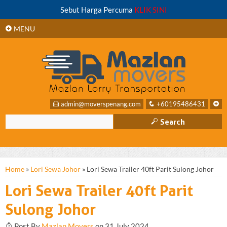
+
Sebut Harga Percuma
KLIK SINI
SIDEBAR
+
MENU
E
admin@moverspenang.com
q
+60195486431
+
M
Search
Home
»
Lori Sewa Johor
»
Lori Sewa Trailer 40ft Parit Sulong Johor
Lori Sewa Trailer 40ft Parit
Sulong Johor
T
Post By
Mazlan Movers
on 31 July 2024