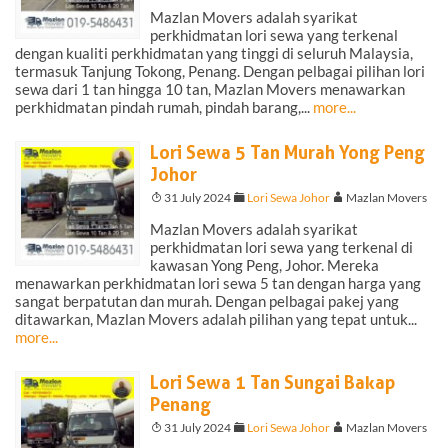
Mazlan Movers adalah syarikat
perkhidmatan lori sewa yang terkenal
dengan kualiti perkhidmatan yang tinggi di seluruh Malaysia,
termasuk Tanjung Tokong, Penang. Dengan pelbagai pilihan lori
sewa dari 1 tan hingga 10 tan, Mazlan Movers menawarkan
perkhidmatan pindah rumah, pindah barang,...
more...
Lori Sewa 5 Tan Murah Yong Peng
Johor
T
31 July 2024
F
Lori Sewa Johor
A
Mazlan Movers
Mazlan Movers adalah syarikat
perkhidmatan lori sewa yang terkenal di
kawasan Yong Peng, Johor. Mereka
menawarkan perkhidmatan lori sewa 5 tan dengan harga yang
sangat berpatutan dan murah. Dengan pelbagai pakej yang
ditawarkan, Mazlan Movers adalah pilihan yang tepat untuk...
more...
Lori Sewa 1 Tan Sungai Bakap
Penang
T
31 July 2024
F
Lori Sewa Johor
A
Mazlan Movers