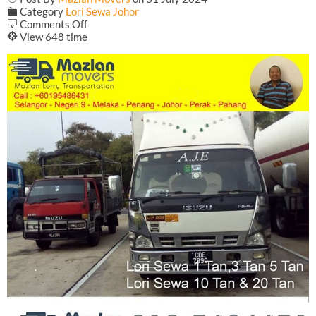
F
Category
Lori Sewa Johor
on
b
Comments Off
Lori
@
View 648 time
Sewa
Trailer
40ft
Parit
Sulong
Johor