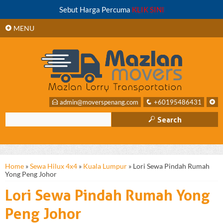
+
Sebut Harga Percuma
KLIK SINI
SIDEBAR
+
MENU
E
admin@moverspenang.com
q
+60195486431
+
M
Search
Home
»
Sewa Hilux 4x4
»
Kuala Lumpur
»
Lori Sewa Pindah Rumah
Yong Peng Johor
Lori Sewa Pindah Rumah Yong
Peng Johor