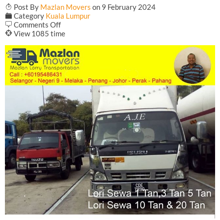
T
Post By
Mazlan Movers
on 9 February 2024
F
Category
Kuala Lumpur
on
b
Comments Off
Lori
@
View 1085 time
Sewa
Pindah
Rumah
Yong
Peng
Johor