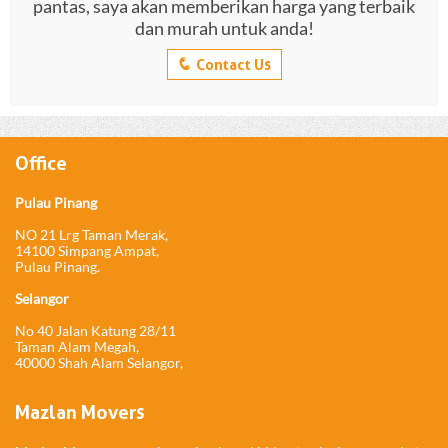
pantas, saya akan memberikan harga yang terbaik
dan murah untuk anda!
q
Contact Us
Office
Pulau Pinang
NO 21 Lrg Taman Merak,
14100 Simpang Ampat,
Pulau Pinang.
Selangor
No 40 Jalan Katung 28/11
Taman Alam Megah,
40000 Shah Alam Selangor,
Mazlan Movers