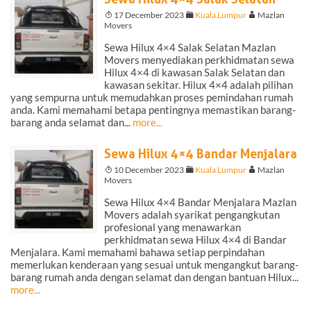
T
17 December 2023
F
Kuala Lumpur
A
Mazlan
Movers
Sewa Hilux 4×4 Salak Selatan Mazlan
Movers menyediakan perkhidmatan sewa
Hilux 4×4 di kawasan Salak Selatan dan
kawasan sekitar. Hilux 4×4 adalah pilihan
yang sempurna untuk memudahkan proses pemindahan rumah
anda. Kami memahami betapa pentingnya memastikan barang-
barang anda selamat dan...
more...
Sewa Hilux 4×4 Bandar Menjalara
T
10 December 2023
F
Kuala Lumpur
A
Mazlan
Movers
Sewa Hilux 4×4 Bandar Menjalara Mazlan
Movers adalah syarikat pengangkutan
profesional yang menawarkan
perkhidmatan sewa Hilux 4×4 di Bandar
Menjalara. Kami memahami bahawa setiap perpindahan
memerlukan kenderaan yang sesuai untuk mengangkut barang-
barang rumah anda dengan selamat dan dengan bantuan Hilux...
more...