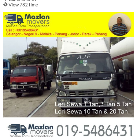
Lori
@
View 782 time
Sewa
Pagoh
–
Johor