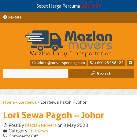
+
Sebut Harga Percuma
KLIK SINI
SIDEBAR
+
MENU
E
admin@moverspenang.com
q
+60195486431
+
M
Search
Home
»
Lori Sewa
»
Lori Sewa Pagoh – Johor
Lori Sewa Pagoh – Johor
T
Post By
Mazlan Movers
on 3 May 2023
F
Category
Lori Sewa
on
b
Comments Off