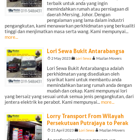
terbaik untuk anda yang ingin
memindahkan rumah atau perniagaan di
daerah Mersing, Johor. Dengan
pengalaman yang lama dalam industri
pengangkutan, kami menawarkan perkhidmatan yang berkualiti
tinggi dan menjimatkan masa serta wang. Kami mempunyai...
more...
Lori Sewa Bukit Antarabangsa
T
2 May 2023
F
Lori Sewa
A
Mazlan Movers
Lori Sewa Bukit Antarabangsa adalah
perkhidmatan yang disediakan oleh
syarikat kami untuk membantu anda
memindahkan barang rumah anda dengan
mudah dan cekap. Kami mempunyai lori
yang bersaiz yang sesuai untuk semua jenis pengangkutan, dari
jentera elektrik ke perabot. Kami mempunyai...
more...
Lorry Transport From Wilayah
Persekutuan Putrajaya to Perak
T
21 April 2023
F
Lori Sewa
A
Mazlan Movers